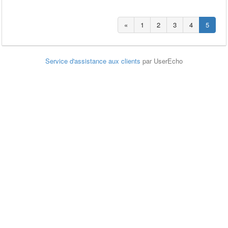
«
1
2
3
4
5
Service d'assistance aux clients
par UserEcho