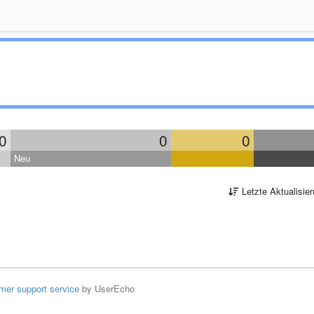
0
0
0
Neu
Letzte Aktualisie
mer support service
by UserEcho