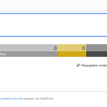
0
0
Нові
Нещодавно оновл
тримки клієнтів
працює на UserEcho