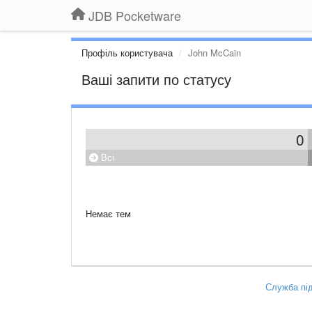
JDB Pocketware
Профіль користувача
John McCain
Ваші запити по статусу
0
Всі
Немає тем
Служба під