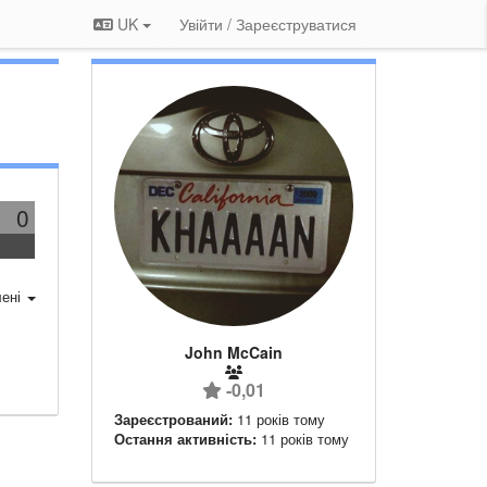
UK
Увійти / Зареєструватися
0
ені
John McCain
-0,01
Зареєстрований:
11 років тому
Остання активність:
11 років тому