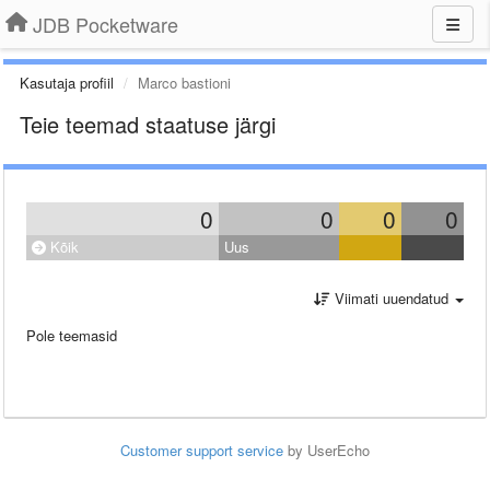
JDB Pocketware
Kasutaja profiil
Marco bastioni
Teie teemad staatuse järgi
0
0
0
0
Kõik
Uus
Viimati uuendatud
Pole teemasid
Customer support service
by UserEcho