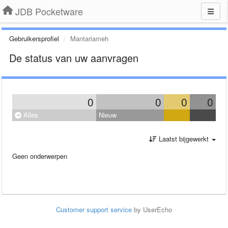
JDB Pocketware
Gebruikersprofiel
Mantariameh
De status van uw aanvragen
0
0
0
0
Alles
Nieuw
Laatst bijgewerkt
Geen onderwerpen
Customer support service
by UserEcho