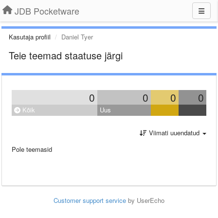
JDB Pocketware
Kasutaja profiil
Daniel Tyer
Teie teemad staatuse järgi
0
0
0
0
Kõik
Uus
Viimati uuendatud
Pole teemasid
Customer support service
by UserEcho