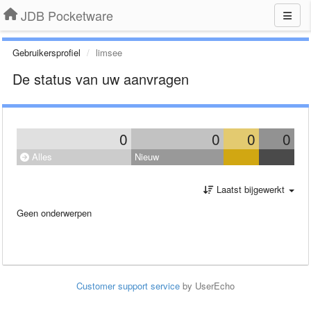
JDB Pocketware
Gebruikersprofiel
limsee
De status van uw aanvragen
0
0
0
0
Alles
Nieuw
Laatst bijgewerkt
Geen onderwerpen
Customer support service
by UserEcho