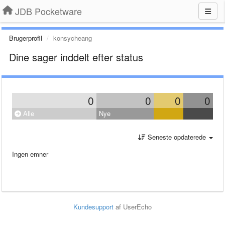
JDB Pocketware
Brugerprofil
konsycheang
Dine sager inddelt efter status
0
0
0
0
Alle
Nye
Seneste opdaterede
Ingen emner
Kundesupport
af UserEcho