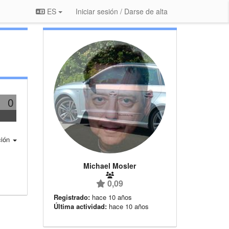
ES
Iniciar sesión / Darse de alta
0
ción
Michael Mosler
0,09
Registrado:
hace 10 años
Última actividad:
hace 10 años