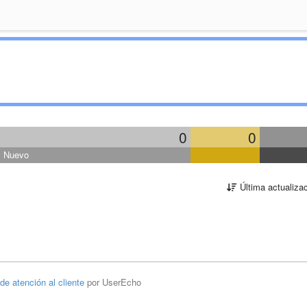
0
0
Nuevo
Última actualiza
 de atención al cliente
por UserEcho