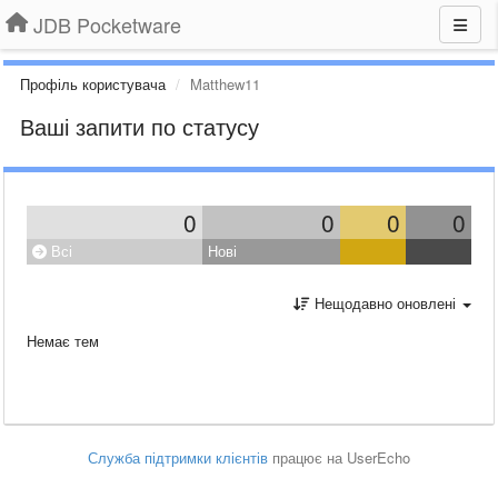
JDB Pocketware
Профіль користувача
Matthew11
Ваші запити по статусу
0
0
0
0
Всі
Нові
Нещодавно оновлені
Немає тем
Служба підтримки клієнтів
працює на UserEcho