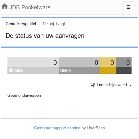
JDB Pocketware
Gebruikersprofiel
Nikunj Tyagi
De status van uw aanvragen
0
0
0
0
Alles
Nieuw
Laatst bijgewerkt
Geen onderwerpen
Customer support service
by UserEcho