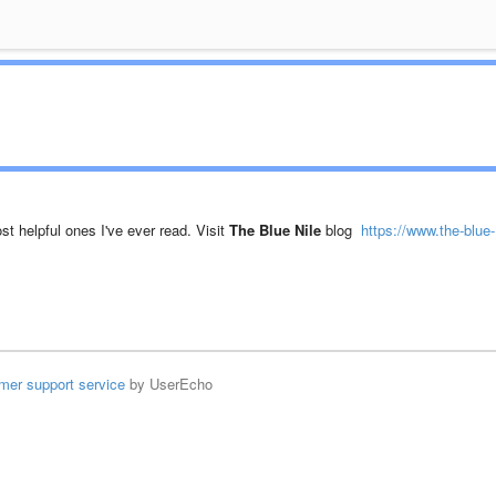
st helpful ones I've ever read. Visit
The Blue Nile
blog
https://www.the-blue-
mer support service
by UserEcho