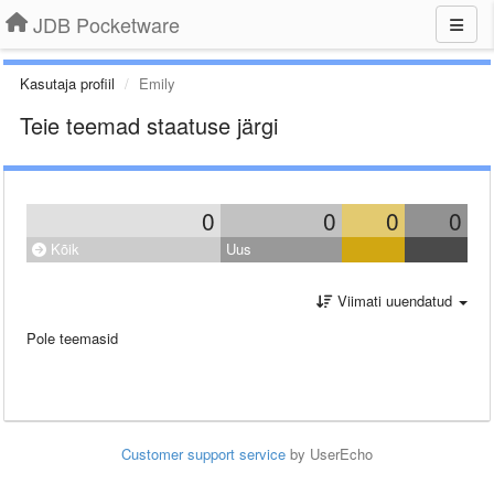
JDB Pocketware
Kasutaja profiil
Emily
Teie teemad staatuse järgi
0
0
0
0
Kõik
Uus
Viimati uuendatud
Pole teemasid
Customer support service
by UserEcho