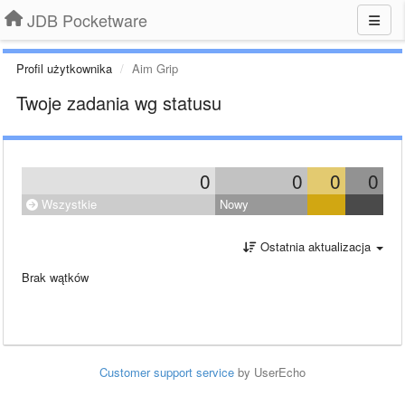
JDB Pocketware
Profil użytkownika
Aim Grip
Twoje zadania wg statusu
0
0
0
0
Wszystkie
Nowy
Ostatnia aktualizacja
Brak wątków
Customer support service
by UserEcho