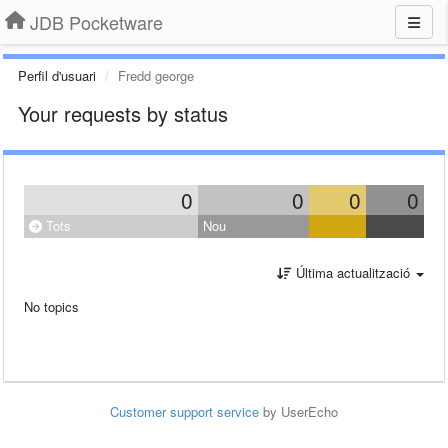
JDB Pocketware
Perfil d'usuari
Fredd george
Your requests by status
0
0
0
0
Tots
Nou
Última actualització
No topics
Customer support service
by UserEcho