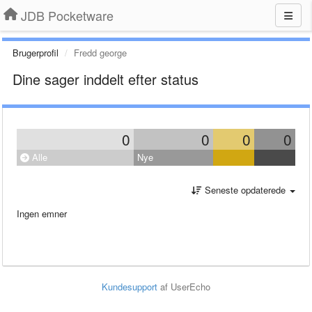
JDB Pocketware
Brugerprofil
Fredd george
Dine sager inddelt efter status
0
0
0
0
Alle
Nye
Seneste opdaterede
Ingen emner
Kundesupport
af UserEcho