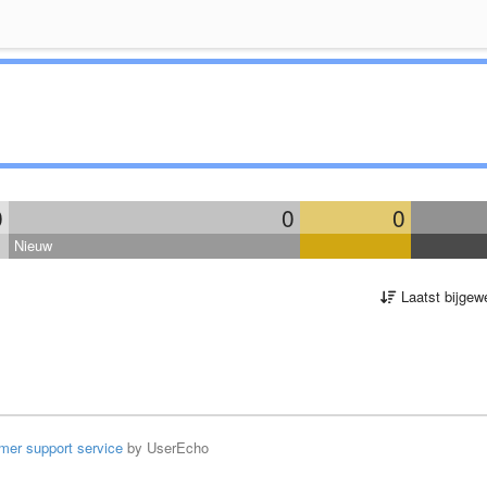
0
0
0
Nieuw
Laatst bijgew
mer support service
by UserEcho