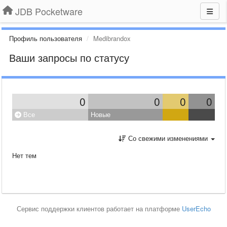
JDB Pocketware
Профиль пользователя
Medibrandox
Ваши запросы по статусу
0
0
0
0
Все
Новые
Со свежими изменениями
Нет тем
Сервис поддержки клиентов работает на платформе
UserEcho