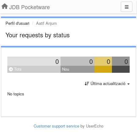
JDB Pocketware
Perfil d'usuari
Aatif Anjum
Your requests by status
0
0
0
0
Tots
Nou
Última actualització
No topics
Customer support service
by UserEcho