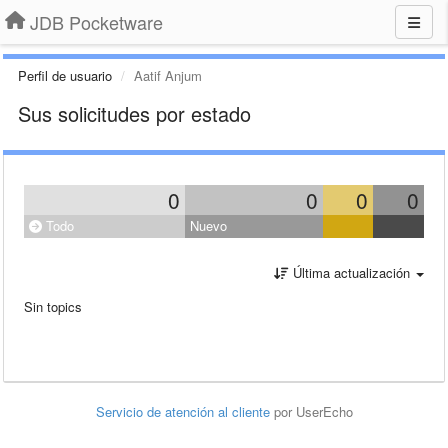
JDB Pocketware
Perfil de usuario
Aatif Anjum
Sus solicitudes por estado
0
0
0
0
Todo
Nuevo
Última actualización
Sin topics
Servicio de atención al cliente
por UserEcho