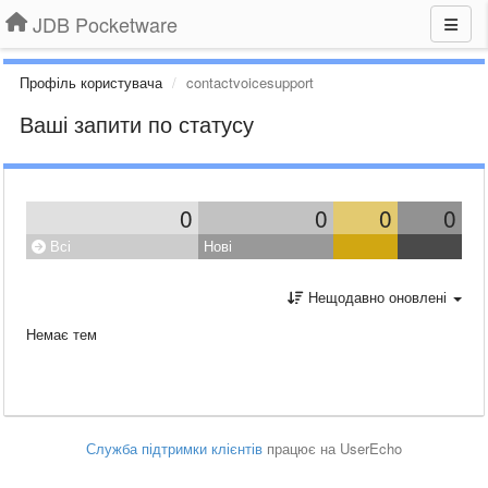
JDB Pocketware
Профіль користувача
contactvoicesupport
Ваші запити по статусу
0
0
0
0
Всі
Нові
Нещодавно оновлені
Немає тем
Служба підтримки клієнтів
працює на UserEcho