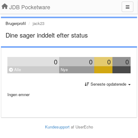
JDB Pocketware
Brugerprofil
jack23
Dine sager inddelt efter status
0
0
0
0
Alle
Nye
Seneste opdaterede
Ingen emner
Kundesupport
af UserEcho