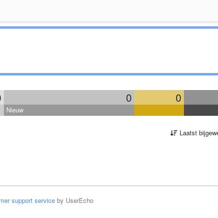
0
0
0
Nieuw
Laatst bijgew
mer support service
by UserEcho