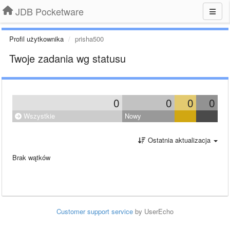
JDB Pocketware
Profil użytkownika
prisha500
Twoje zadania wg statusu
0
0
0
0
Wszystkie
Nowy
Ostatnia aktualizacja
Brak wątków
Customer support service
by UserEcho