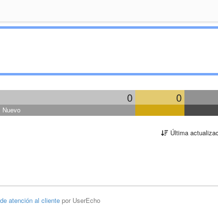
0
0
Nuevo
Última actualiza
 de atención al cliente
por UserEcho