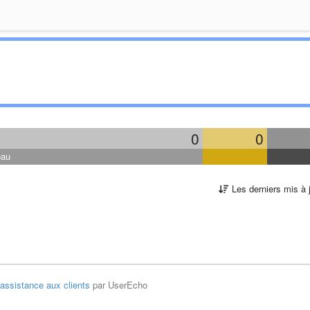
0
0
eau
Les derniers mis à 
'assistance aux clients
par UserEcho