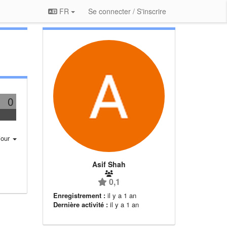
FR
Se connecter / S'inscrire
0
jour
Asif Shah
0,1
Enregistrement :
il y a 1 an
Dernière activité :
il y a 1 an