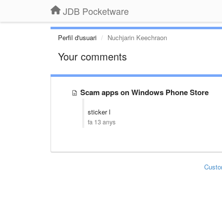
JDB Pocketware
Perfil d'usuari
Nuchjarin Keechraon
Your comments
Scam apps on Windows Phone Store
sticker l
fa 13 anys
Custo