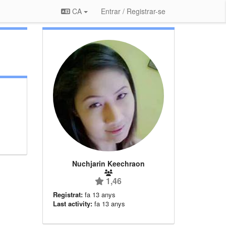
CA
Entrar / Registrar-se
Nuchjarin Keechraon
1,46
Registrat:
fa 13 anys
Last activity:
fa 13 anys