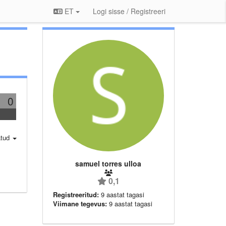
ET
Logi sisse / Registreeri
0
atud
samuel torres ulloa
0,1
Registreeritud:
9 aastat tagasi
Viimane tegevus:
9 aastat tagasi