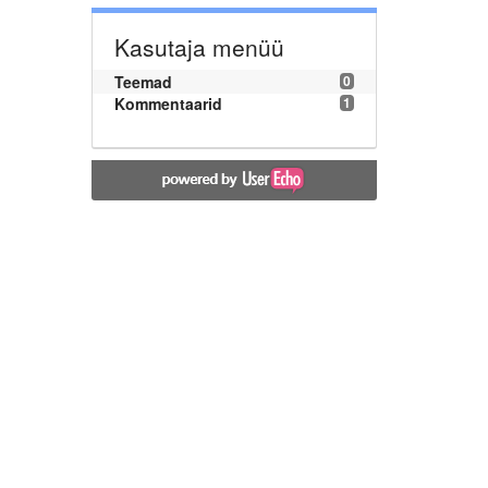
Kasutaja menüü
Teemad
0
Kommentaarid
1