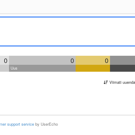
0
0
0
Uus
Viimati uuend
mer support service
by UserEcho