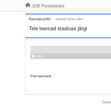
JDB Pocketware
Kasutaja profiil
samuel torres ulloa
Teie teemad staatuse järgi
Kõik
Pole teemasid
Custo