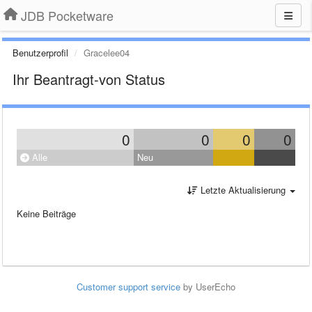
JDB Pocketware
Benutzerprofil
Gracelee04
Ihr Beantragt-von Status
0
0
0
0
Alle
Neu
Letzte Aktualisierung
Keine Beiträge
Customer support service
by UserEcho