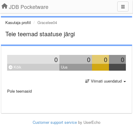
JDB Pocketware
Kasutaja profiil
Gracelee04
Teie teemad staatuse järgi
0
0
0
0
Kõik
Uus
Viimati uuendatud
Pole teemasid
Customer support service
by UserEcho