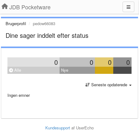
JDB Pocketware
Brugerprofil
pedow66083
Dine sager inddelt efter status
0
0
0
0
Alle
Nye
Seneste opdaterede
Ingen emner
Kundesupport
af UserEcho