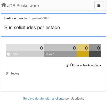
JDB Pocketware
Perfil de usuario
pedow66083
Sus solicitudes por estado
0
0
0
0
Todo
Nuevo
Última actualización
Sin topics
Servicio de atención al cliente
por UserEcho