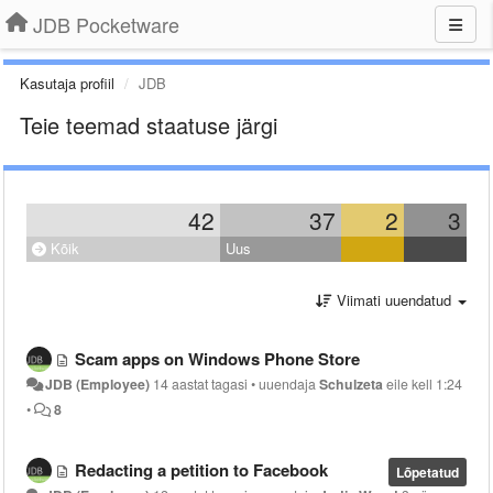
JDB Pocketware
Kasutaja profiil
JDB
Teie teemad staatuse järgi
42
37
2
3
Kõik
Uus
Viimati uuendatud
Scam apps on Windows Phone Store
JDB (Employee)
14 aastat tagasi
•
uuendaja
Schulzeta
eile kell 1:24
•
8
Redacting a petition to Facebook
Lõpetatud