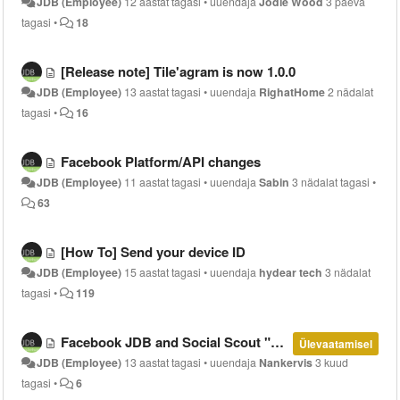
JDB (Employee)
12 aastat tagasi
•
uuendaja
Jodie Wood
3 päeva
tagasi
•
18
[Release note] Tile'agram is now 1.0.0
JDB (Employee)
13 aastat tagasi
•
uuendaja
RighatHome
2 nädalat
tagasi
•
16
Facebook Platform/API changes
JDB (Employee)
11 aastat tagasi
•
uuendaja
Sabin
3 nädalat tagasi
•
63
[How To] Send your device ID
JDB (Employee)
15 aastat tagasi
•
uuendaja
hydear tech
3 nädalat
tagasi
•
119
Facebook JDB and Social Scout "discontinued" - What to do?
Ülevaatamisel
JDB (Employee)
13 aastat tagasi
•
uuendaja
Nankervis
3 kuud
tagasi
•
6