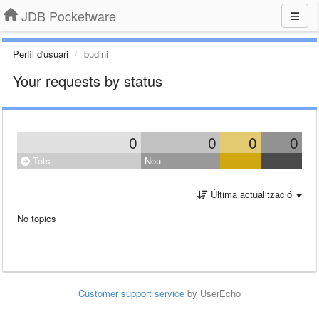
JDB Pocketware
Perfil d'usuari
budini
Your requests by status
0
0
0
0
Tots
Nou
Última actualització
No topics
Customer support service
by UserEcho