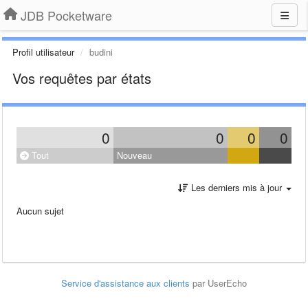
JDB Pocketware
Profil utilisateur
budini
Vos requêtes par états
0
0
0
0
Tout
Nouveau
Les derniers mis à jour
Aucun sujet
Service d'assistance aux clients
par UserEcho