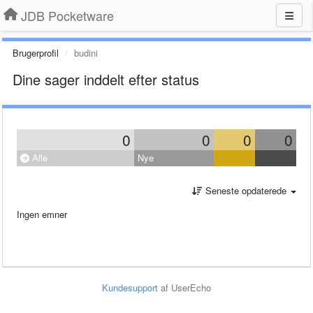
JDB Pocketware
Brugerprofil
budini
Dine sager inddelt efter status
0
0
0
0
Alle
Nye
Seneste opdaterede
Ingen emner
Kundesupport
af UserEcho