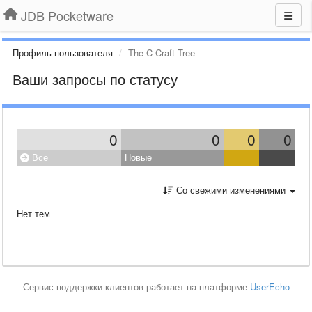
JDB Pocketware
Профиль пользователя
The C Craft Tree
Ваши запросы по статусу
0
0
0
0
Все
Новые
Со свежими изменениями
Нет тем
Сервис поддержки клиентов работает на платформе
UserEcho