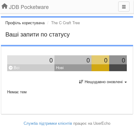
JDB Pocketware
Профіль користувача
The C Craft Tree
Ваші запити по статусу
0
0
0
0
Всі
Нові
Нещодавно оновлені
Немає тем
Служба підтримки клієнтів
працює на UserEcho